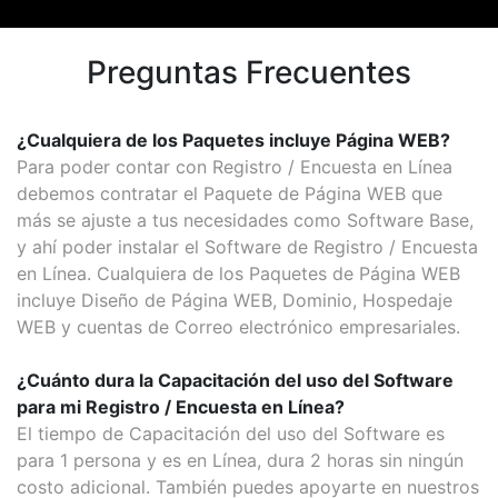
Preguntas Frecuentes
¿Cualquiera de los Paquetes incluye Página WEB?
Para poder contar con Registro / Encuesta en Línea
debemos contratar el Paquete de Página WEB que
más se ajuste a tus necesidades como Software Base,
y ahí poder instalar el Software de Registro / Encuesta
en Línea. Cualquiera de los Paquetes de Página WEB
incluye Diseño de Página WEB, Dominio, Hospedaje
WEB y cuentas de Correo electrónico empresariales.
¿Cuánto dura la Capacitación del uso del Software
para mi Registro / Encuesta en Línea?
El tiempo de Capacitación del uso del Software es
para 1 persona y es en Línea, dura 2 horas sin ningún
costo adicional. También puedes apoyarte en nuestros