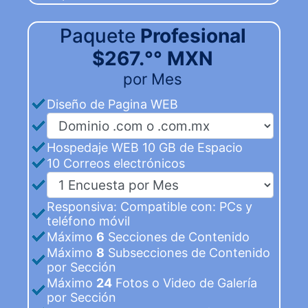
Paquete
Profesional
$267.°° MXN
por Mes
Diseño de Pagina WEB
Hospedaje WEB 10 GB de Espacio
10 Correos electrónicos
Responsiva: Compatible con: PCs y
teléfono móvil
Máximo
6
Secciones de Contenido
Máximo
8
Subsecciones de Contenido
por Sección
Máximo
24
Fotos o Video de Galería
por Sección