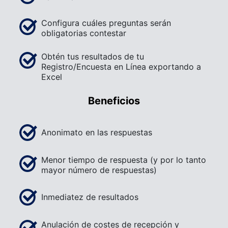
Configura cuáles preguntas serán
obligatorias contestar
Obtén tus resultados de tu
Registro/Encuesta en Línea exportando a
Excel
Beneficios
Anonimato en las respuestas
Menor tiempo de respuesta (y por lo tanto
mayor número de respuestas)
Inmediatez de resultados
Anulación de costes de recepción y