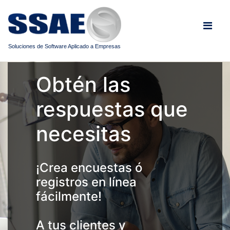
Soluciones de Software Aplicado a Empresas
Obtén las
respuestas que
necesitas
¡Crea encuestas ó
registros en línea
fácilmente!
A tus clientes y