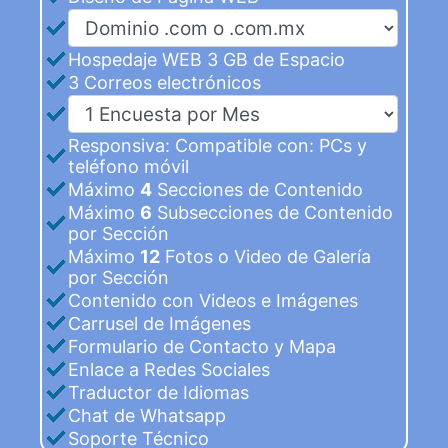
Hospedaje WEB 3 GB de Espacio
3 Correos electrónicos
Responsiva: Compatible con: PCs y
teléfono móvil
Máximo
4
Secciones de Contenido
Máximo
6
Subsecciones de Contenido
por Sección
Máximo
12
Fotos o Video de Galería
por Sección
Contenido con Videos e Imágenes
Carrusel de Imágenes
Formulario de Contacto y Mapa
Enlace a Redes Sociales
Traductor de Idiomas
Chat de Whatsapp
Soporte Técnico